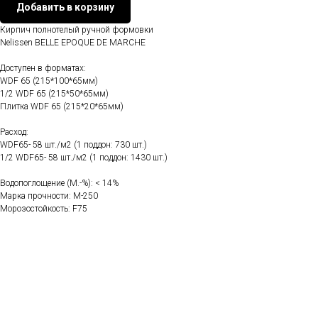
Добавить в корзину
Кирпич полнотелый ручной формовки
Nelissen BELLE EPOQUE DE MARCHE
Доступен в форматах:
WDF 65 (215*100*65мм)
1/2 WDF 65 (215*50*65мм)
Плитка WDF 65 (215*20*65мм)
Расход:
WDF65- 58 шт./м2 (1 поддон: 730 шт.)
1/2 WDF65- 58 шт./м2 (1 поддон: 1430 шт.)
Водопоглощение (M.-%): < 14%
Марка прочности: М-250
Морозостойкость: F75