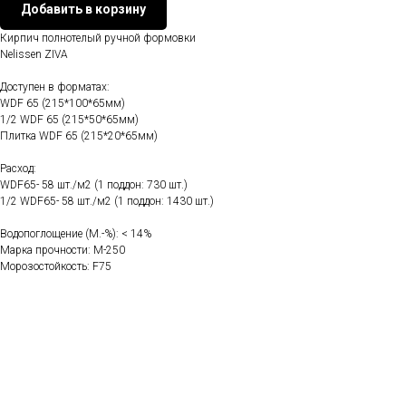
Добавить в корзину
Кирпич полнотелый ручной формовки
Nelissen ZIVA
Доступен в форматах:
WDF 65 (215*100*65мм)
1/2 WDF 65 (215*50*65мм)
Плитка WDF 65 (215*20*65мм)
Расход:
WDF65- 58 шт./м2 (1 поддон: 730 шт.)
1/2 WDF65- 58 шт./м2 (1 поддон: 1430 шт.)
Водопоглощение (M.-%): < 14%
Марка прочности: М-250
Морозостойкость: F75